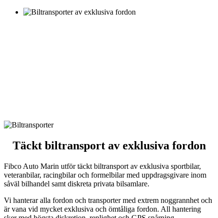
Täckt biltransport av exklusiva fordon
Fibco Auto Marin utför täckt biltransport av exklusiva sportbilar,
veteranbilar, racingbilar och formelbilar med uppdragsgivare inom
såväl bilhandel samt diskreta privata bilsamlare.
Vi hanterar alla fordon och transporter med extrem noggrannhet och
är vana vid mycket exklusiva och ömtåliga fordon. All hantering
sker med högsta diskretion, renlighet och GPS spårning.